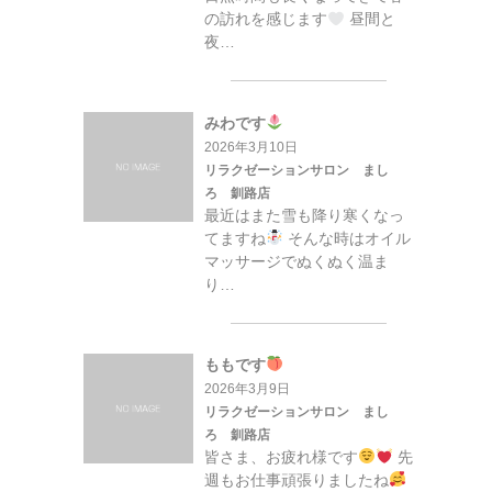
の訪れを感じます
昼間と
夜…
みわです
2026年3月10日
リラクゼーションサロン まし
ろ 釧路店
最近はまた雪も降り寒くなっ
てますね
そんな時はオイル
マッサージでぬくぬく温ま
り…
ももです
2026年3月9日
リラクゼーションサロン まし
ろ 釧路店
皆さま、お疲れ様です
先
週もお仕事頑張りましたね