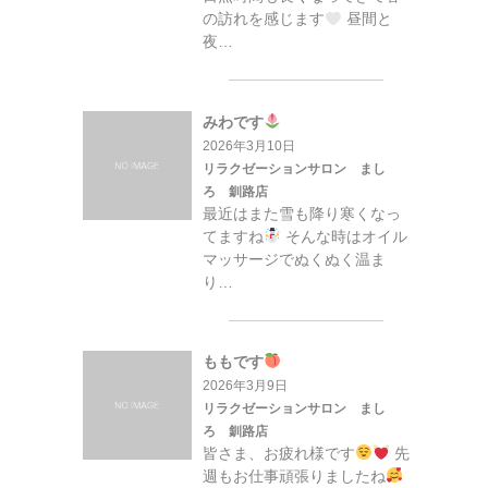
の訪れを感じます
昼間と
夜…
みわです
2026年3月10日
リラクゼーションサロン まし
ろ 釧路店
最近はまた雪も降り寒くなっ
てますね
そんな時はオイル
マッサージでぬくぬく温ま
り…
ももです
2026年3月9日
リラクゼーションサロン まし
ろ 釧路店
皆さま、お疲れ様です
先
週もお仕事頑張りましたね