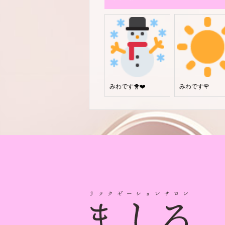
みわです🐥❤️
みわです🌹