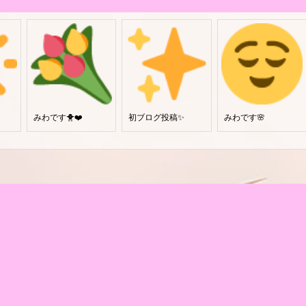
みわです🐥❤️
初ブログ投稿✨
みわです🌸