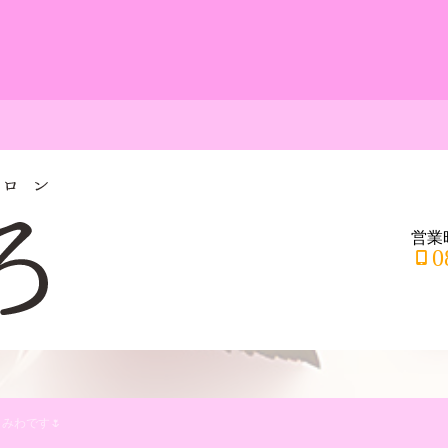
営業時
0
みわです🌷