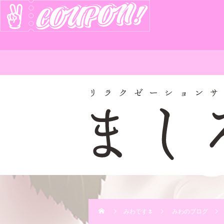
みわです🌷
みわのブログ