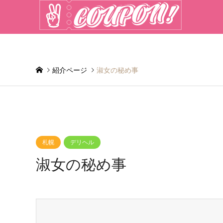
紹介ページ
淑女の秘め事
札幌
デリヘル
淑女の秘め事