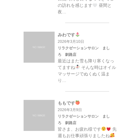
の訪れを感じます
昼間と
夜…
みわです
2026年3月10日
リラクゼーションサロン まし
ろ 釧路店
最近はまた雪も降り寒くなっ
てますね
そんな時はオイル
マッサージでぬくぬく温ま
り…
ももです
2026年3月9日
リラクゼーションサロン まし
ろ 釧路店
皆さま、お疲れ様です
先
週もお仕事頑張りましたね