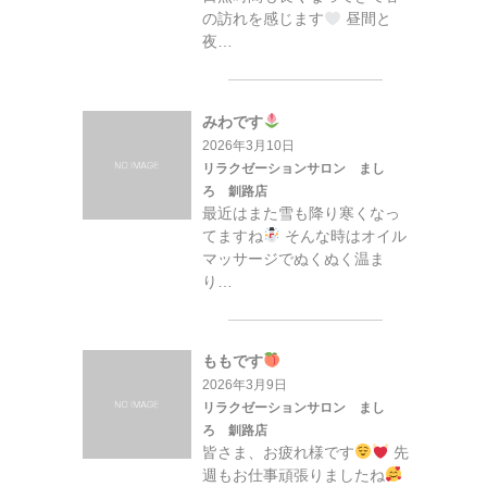
の訪れを感じます
昼間と
夜…
みわです
2026年3月10日
リラクゼーションサロン まし
ろ 釧路店
最近はまた雪も降り寒くなっ
てますね
そんな時はオイル
マッサージでぬくぬく温ま
り…
ももです
2026年3月9日
リラクゼーションサロン まし
ろ 釧路店
皆さま、お疲れ様です
先
週もお仕事頑張りましたね