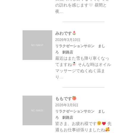
の訪れを感じます
昼間と
夜…
みわです
2026年3月10日
リラクゼーションサロン まし
ろ 釧路店
最近はまた雪も降り寒くなっ
てますね
そんな時はオイル
マッサージでぬくぬく温ま
り…
ももです
2026年3月9日
リラクゼーションサロン まし
ろ 釧路店
皆さま、お疲れ様です
先
週もお仕事頑張りましたね