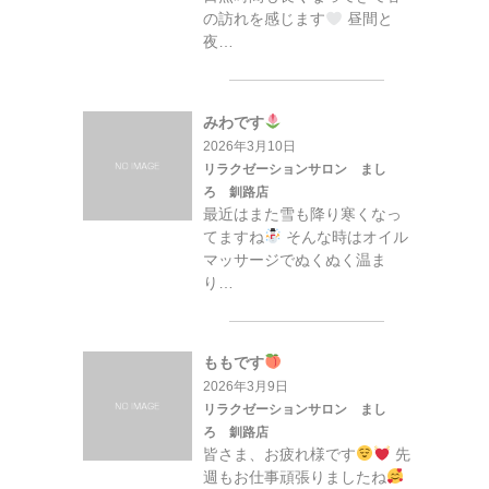
の訪れを感じます
昼間と
夜…
みわです
2026年3月10日
リラクゼーションサロン まし
ろ 釧路店
最近はまた雪も降り寒くなっ
てますね
そんな時はオイル
マッサージでぬくぬく温ま
り…
ももです
2026年3月9日
リラクゼーションサロン まし
ろ 釧路店
皆さま、お疲れ様です
先
週もお仕事頑張りましたね