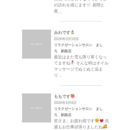
の訪れを感じます
昼間と
夜…
みわです
2026年3月10日
リラクゼーションサロン まし
ろ 釧路店
最近はまた雪も降り寒くなっ
てますね
そんな時はオイル
マッサージでぬくぬく温ま
り…
ももです
2026年3月9日
リラクゼーションサロン まし
ろ 釧路店
皆さま、お疲れ様です
先
週もお仕事頑張りましたね