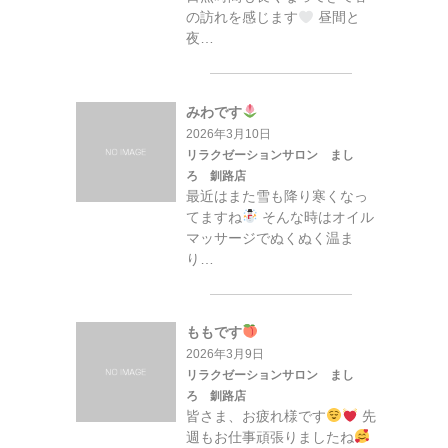
の訪れを感じます
昼間と
夜…
みわです
2026年3月10日
リラクゼーションサロン まし
ろ 釧路店
最近はまた雪も降り寒くなっ
てますね
そんな時はオイル
マッサージでぬくぬく温ま
り…
ももです
2026年3月9日
リラクゼーションサロン まし
ろ 釧路店
皆さま、お疲れ様です
先
週もお仕事頑張りましたね