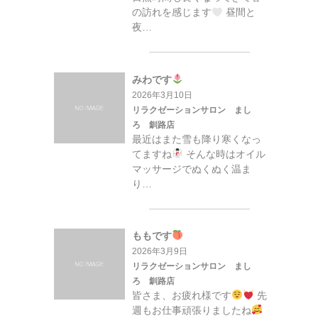
の訪れを感じます
昼間と
夜…
みわです
2026年3月10日
リラクゼーションサロン まし
ろ 釧路店
最近はまた雪も降り寒くなっ
てますね
そんな時はオイル
マッサージでぬくぬく温ま
り…
ももです
2026年3月9日
リラクゼーションサロン まし
ろ 釧路店
皆さま、お疲れ様です
先
週もお仕事頑張りましたね