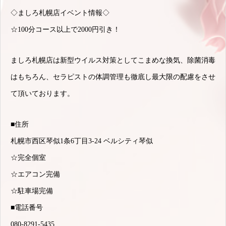
◇ましろ札幌店イベント情報◇
☆100分コース以上で2000円引き！
ましろ札幌店は新型ウイルス対策としてこまめな換気、除菌消毒
はもちろん、セラピストの体調管理も徹底し最大限の配慮をさせ
て頂いております。
■住所
札幌市西区琴似1条6丁目3-24 ベルシティ琴似
☆完全個室
☆エアコン完備
☆駐車場完備
■電話番号
080-8291-5435